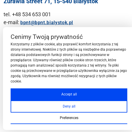
Żurawia Street 71, 15-540 Białystok
tel. +48 534 653 001
e-mail:
bpnt@bpnt.bialystok.pl
Contact
Cenimy Twoją prywatność
Korzystamy z plików cookie, aby poprawić komfort korzystania z tej
strony internetowej. Niektóre z tych plików są niezbędne dla poprawnego
działania podstawowych funkcji strony i są przechowywane w
przeglądarce. Używamy również plików cookie stron trzecich, które
BPN-T Area
pomagają nam analizować sposób korzystania z tej witryny. Te pliki
cookie są przechowywane w przeglądarce użytkownika wyłącznie za jego
zgodą. Użytkownik ma również możliwość rezygnacji z tych plików
cookie.
BPN-T Offer
Accept all
Deny all
About BPN-T
Preferences