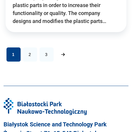
plastic parts in order to increase their
functionality or quality. The company
designs and modifies the plastic parts…
1
2
3
Białystok Science and Technology Park