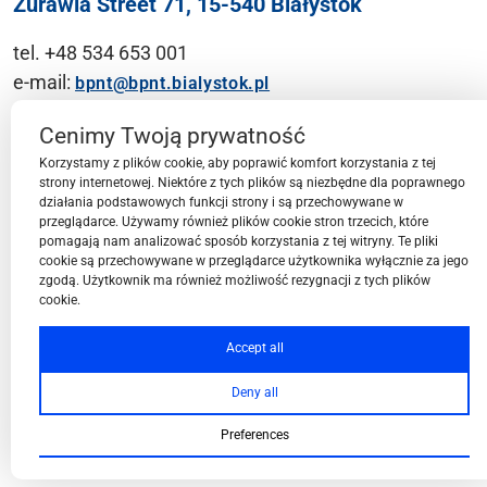
Żurawia Street 71, 15-540 Białystok
tel. +48 534 653 001
e-mail:
bpnt@bpnt.bialystok.pl
Contact
Cenimy Twoją prywatność
Korzystamy z plików cookie, aby poprawić komfort korzystania z tej
strony internetowej. Niektóre z tych plików są niezbędne dla poprawnego
działania podstawowych funkcji strony i są przechowywane w
przeglądarce. Używamy również plików cookie stron trzecich, które
BPN-T Area
pomagają nam analizować sposób korzystania z tej witryny. Te pliki
cookie są przechowywane w przeglądarce użytkownika wyłącznie za jego
zgodą. Użytkownik ma również możliwość rezygnacji z tych plików
cookie.
BPN-T Offer
Accept all
Deny all
About BPN-T
Preferences