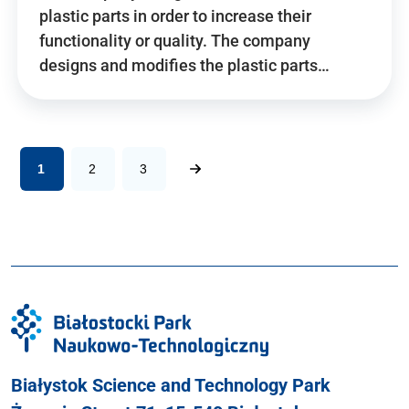
plastic parts in order to increase their
functionality or quality. The company
designs and modifies the plastic parts…
1
2
3
Białystok Science and Technology Park