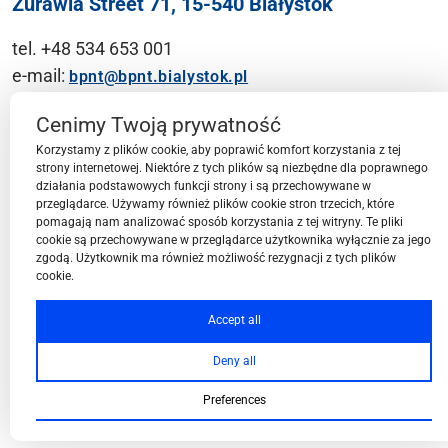
Żurawia Street 71, 15-540 Białystok
tel. +48 534 653 001
e-mail:
bpnt@bpnt.bialystok.pl
Contact
Cenimy Twoją prywatność
Korzystamy z plików cookie, aby poprawić komfort korzystania z tej
strony internetowej. Niektóre z tych plików są niezbędne dla poprawnego
działania podstawowych funkcji strony i są przechowywane w
przeglądarce. Używamy również plików cookie stron trzecich, które
BPN-T Area
pomagają nam analizować sposób korzystania z tej witryny. Te pliki
cookie są przechowywane w przeglądarce użytkownika wyłącznie za jego
zgodą. Użytkownik ma również możliwość rezygnacji z tych plików
cookie.
BPN-T Offer
Accept all
Deny all
About BPN-T
Preferences