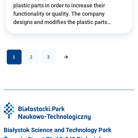
plastic parts in order to increase their
functionality or quality. The company
designs and modifies the plastic parts…
1
2
3
Białystok Science and Technology Park