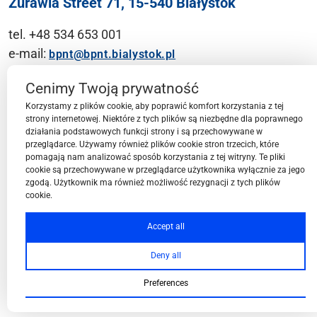
Żurawia Street 71, 15-540 Białystok
tel. +48 534 653 001
e-mail:
bpnt@bpnt.bialystok.pl
Contact
Cenimy Twoją prywatność
Korzystamy z plików cookie, aby poprawić komfort korzystania z tej
strony internetowej. Niektóre z tych plików są niezbędne dla poprawnego
działania podstawowych funkcji strony i są przechowywane w
przeglądarce. Używamy również plików cookie stron trzecich, które
BPN-T Area
pomagają nam analizować sposób korzystania z tej witryny. Te pliki
cookie są przechowywane w przeglądarce użytkownika wyłącznie za jego
zgodą. Użytkownik ma również możliwość rezygnacji z tych plików
cookie.
BPN-T Offer
Accept all
Deny all
About BPN-T
Preferences