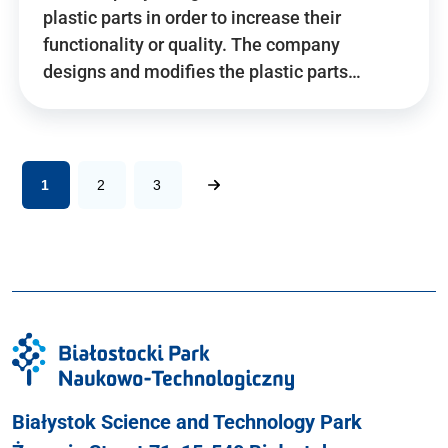
plastic parts in order to increase their
functionality or quality. The company
designs and modifies the plastic parts…
1
2
3
Białystok Science and Technology Park