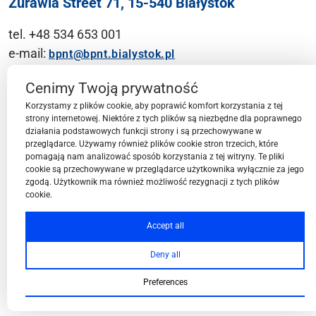
Żurawia Street 71, 15-540 Białystok
tel. +48 534 653 001
e-mail:
bpnt@bpnt.bialystok.pl
Contact
Cenimy Twoją prywatność
Korzystamy z plików cookie, aby poprawić komfort korzystania z tej
strony internetowej. Niektóre z tych plików są niezbędne dla poprawnego
działania podstawowych funkcji strony i są przechowywane w
przeglądarce. Używamy również plików cookie stron trzecich, które
BPN-T Area
pomagają nam analizować sposób korzystania z tej witryny. Te pliki
cookie są przechowywane w przeglądarce użytkownika wyłącznie za jego
zgodą. Użytkownik ma również możliwość rezygnacji z tych plików
cookie.
BPN-T Offer
Accept all
Deny all
About BPN-T
Preferences