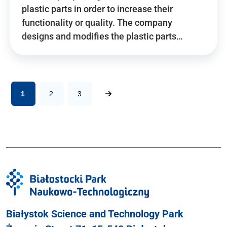
plastic parts in order to increase their
functionality or quality. The company
designs and modifies the plastic parts…
1
2
3
Białystok Science and Technology Park