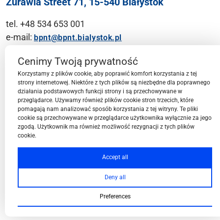
Żurawia Street 71, 15-540 Białystok
tel. +48 534 653 001
e-mail:
bpnt@bpnt.bialystok.pl
Contact
Cenimy Twoją prywatność
Korzystamy z plików cookie, aby poprawić komfort korzystania z tej
strony internetowej. Niektóre z tych plików są niezbędne dla poprawnego
działania podstawowych funkcji strony i są przechowywane w
przeglądarce. Używamy również plików cookie stron trzecich, które
BPN-T Area
pomagają nam analizować sposób korzystania z tej witryny. Te pliki
cookie są przechowywane w przeglądarce użytkownika wyłącznie za jego
zgodą. Użytkownik ma również możliwość rezygnacji z tych plików
cookie.
BPN-T Offer
Accept all
Deny all
About BPN-T
Preferences