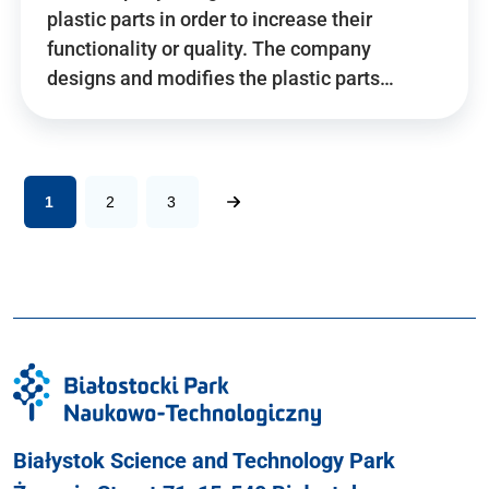
plastic parts in order to increase their
functionality or quality. The company
designs and modifies the plastic parts…
1
2
3
Białystok Science and Technology Park