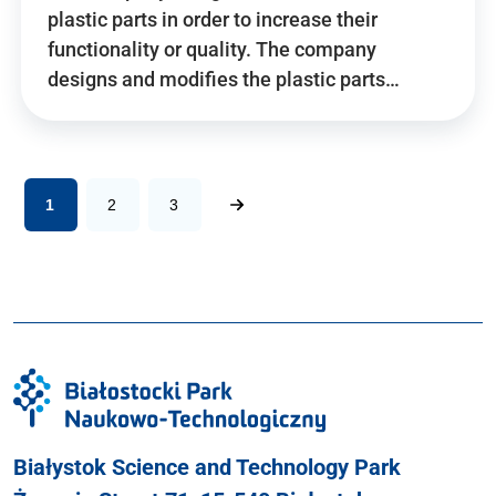
plastic parts in order to increase their
functionality or quality. The company
designs and modifies the plastic parts…
1
2
3
Białystok Science and Technology Park