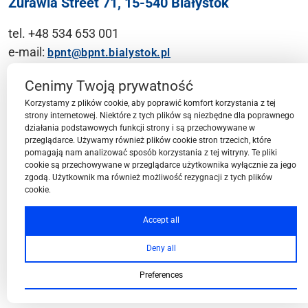
Żurawia Street 71, 15-540 Białystok
tel. +48 534 653 001
e-mail:
bpnt@bpnt.bialystok.pl
Contact
Cenimy Twoją prywatność
Korzystamy z plików cookie, aby poprawić komfort korzystania z tej
strony internetowej. Niektóre z tych plików są niezbędne dla poprawnego
działania podstawowych funkcji strony i są przechowywane w
przeglądarce. Używamy również plików cookie stron trzecich, które
BPN-T Area
pomagają nam analizować sposób korzystania z tej witryny. Te pliki
cookie są przechowywane w przeglądarce użytkownika wyłącznie za jego
zgodą. Użytkownik ma również możliwość rezygnacji z tych plików
cookie.
BPN-T Offer
Accept all
Deny all
About BPN-T
Preferences