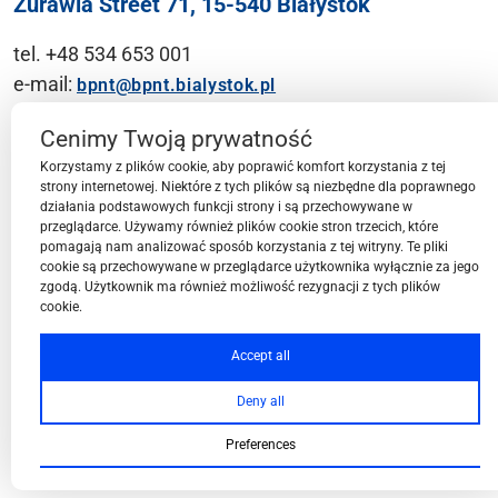
Żurawia Street 71, 15-540 Białystok
tel. +48 534 653 001
e-mail:
bpnt@bpnt.bialystok.pl
Contact
Cenimy Twoją prywatność
Korzystamy z plików cookie, aby poprawić komfort korzystania z tej
strony internetowej. Niektóre z tych plików są niezbędne dla poprawnego
działania podstawowych funkcji strony i są przechowywane w
przeglądarce. Używamy również plików cookie stron trzecich, które
BPN-T Area
pomagają nam analizować sposób korzystania z tej witryny. Te pliki
cookie są przechowywane w przeglądarce użytkownika wyłącznie za jego
zgodą. Użytkownik ma również możliwość rezygnacji z tych plików
cookie.
BPN-T Offer
Accept all
Deny all
About BPN-T
Preferences