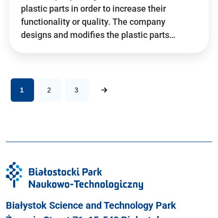
plastic parts in order to increase their
functionality or quality. The company
designs and modifies the plastic parts…
1
2
3
Białystok Science and Technology Park