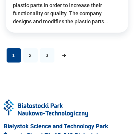
plastic parts in order to increase their
functionality or quality. The company
designs and modifies the plastic parts…
1
2
3
Białystok Science and Technology Park