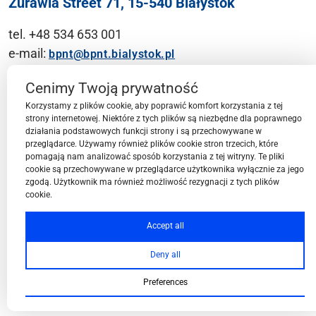
Żurawia Street 71, 15-540 Białystok
tel. +48 534 653 001
e-mail:
bpnt@bpnt.bialystok.pl
Contact
Cenimy Twoją prywatność
Korzystamy z plików cookie, aby poprawić komfort korzystania z tej
strony internetowej. Niektóre z tych plików są niezbędne dla poprawnego
działania podstawowych funkcji strony i są przechowywane w
przeglądarce. Używamy również plików cookie stron trzecich, które
BPN-T Area
pomagają nam analizować sposób korzystania z tej witryny. Te pliki
cookie są przechowywane w przeglądarce użytkownika wyłącznie za jego
zgodą. Użytkownik ma również możliwość rezygnacji z tych plików
cookie.
BPN-T Offer
Accept all
Deny all
About BPN-T
Preferences