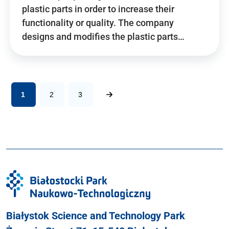
plastic parts in order to increase their
functionality or quality. The company
designs and modifies the plastic parts…
1
2
3
Białystok Science and Technology Park