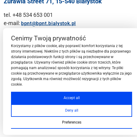
Żurawia Street 71, 15-540 Białystok
tel. +48 534 653 001
e-mail:
bpnt@bpnt.bialystok.pl
Contact
Cenimy Twoją prywatność
Korzystamy z plików cookie, aby poprawić komfort korzystania z tej
strony internetowej. Niektóre z tych plików są niezbędne dla poprawnego
działania podstawowych funkcji strony i są przechowywane w
przeglądarce. Używamy również plików cookie stron trzecich, które
BPN-T Area
pomagają nam analizować sposób korzystania z tej witryny. Te pliki
cookie są przechowywane w przeglądarce użytkownika wyłącznie za jego
zgodą. Użytkownik ma również możliwość rezygnacji z tych plików
cookie.
BPN-T Offer
Accept all
Deny all
About BPN-T
Preferences