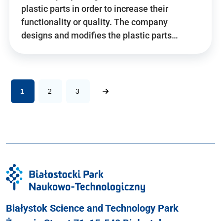
plastic parts in order to increase their
functionality or quality. The company
designs and modifies the plastic parts…
1
2
3
Białystok Science and Technology Park