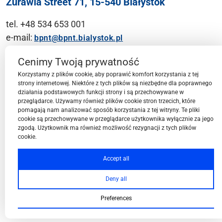
Żurawia Street 71, 15-540 Białystok
tel. +48 534 653 001
e-mail:
bpnt@bpnt.bialystok.pl
Contact
Cenimy Twoją prywatność
Korzystamy z plików cookie, aby poprawić komfort korzystania z tej
strony internetowej. Niektóre z tych plików są niezbędne dla poprawnego
działania podstawowych funkcji strony i są przechowywane w
przeglądarce. Używamy również plików cookie stron trzecich, które
BPN-T Area
pomagają nam analizować sposób korzystania z tej witryny. Te pliki
cookie są przechowywane w przeglądarce użytkownika wyłącznie za jego
zgodą. Użytkownik ma również możliwość rezygnacji z tych plików
cookie.
BPN-T Offer
Accept all
Deny all
About BPN-T
Preferences