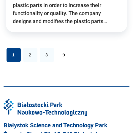
plastic parts in order to increase their
functionality or quality. The company
designs and modifies the plastic parts…
1
2
3
Białystok Science and Technology Park