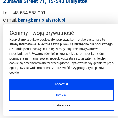
Żurawia Street 71, 15-540 Białystok
tel. +48 534 653 001
e-mail:
bpnt@bpnt.bialystok.pl
Contact
Cenimy Twoją prywatność
Korzystamy z plików cookie, aby poprawić komfort korzystania z tej
strony internetowej. Niektóre z tych plików są niezbędne dla poprawnego
działania podstawowych funkcji strony i są przechowywane w
przeglądarce. Używamy również plików cookie stron trzecich, które
BPN-T Area
pomagają nam analizować sposób korzystania z tej witryny. Te pliki
cookie są przechowywane w przeglądarce użytkownika wyłącznie za jego
zgodą. Użytkownik ma również możliwość rezygnacji z tych plików
cookie.
BPN-T Offer
Accept all
Deny all
About BPN-T
Preferences