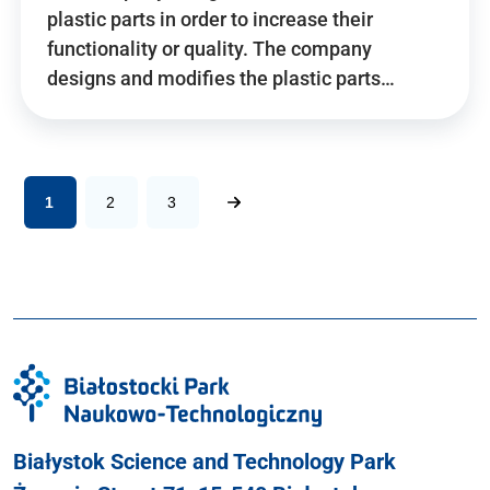
plastic parts in order to increase their
functionality or quality. The company
designs and modifies the plastic parts…
1
2
3
Białystok Science and Technology Park