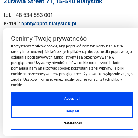
Żurawia Street 71, 15-540 Białystok
tel. +48 534 653 001
e-mail:
bpnt@bpnt.bialystok.pl
Contact
Cenimy Twoją prywatność
Korzystamy z plików cookie, aby poprawić komfort korzystania z tej
strony internetowej. Niektóre z tych plików są niezbędne dla poprawnego
działania podstawowych funkcji strony i są przechowywane w
przeglądarce. Używamy również plików cookie stron trzecich, które
BPN-T Area
pomagają nam analizować sposób korzystania z tej witryny. Te pliki
cookie są przechowywane w przeglądarce użytkownika wyłącznie za jego
zgodą. Użytkownik ma również możliwość rezygnacji z tych plików
cookie.
BPN-T Offer
Accept all
Deny all
About BPN-T
Preferences