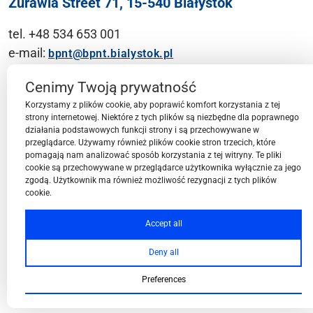
Żurawia Street 71, 15-540 Białystok
tel. +48 534 653 001
e-mail:
bpnt@bpnt.bialystok.pl
Contact
Cenimy Twoją prywatność
Korzystamy z plików cookie, aby poprawić komfort korzystania z tej
strony internetowej. Niektóre z tych plików są niezbędne dla poprawnego
działania podstawowych funkcji strony i są przechowywane w
przeglądarce. Używamy również plików cookie stron trzecich, które
BPN-T Area
pomagają nam analizować sposób korzystania z tej witryny. Te pliki
cookie są przechowywane w przeglądarce użytkownika wyłącznie za jego
zgodą. Użytkownik ma również możliwość rezygnacji z tych plików
cookie.
BPN-T Offer
Accept all
Deny all
About BPN-T
Preferences