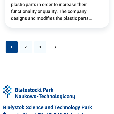
plastic parts in order to increase their
functionality or quality. The company
designs and modifies the plastic parts…
1
2
3
Białystok Science and Technology Park