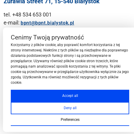
Żurawia Street 71, 15-540 Białystok
tel. +48 534 653 001
e-mail:
bpnt@bpnt.bialystok.pl
Contact
Cenimy Twoją prywatność
Korzystamy z plików cookie, aby poprawić komfort korzystania z tej
strony internetowej. Niektóre z tych plików są niezbędne dla poprawnego
działania podstawowych funkcji strony i są przechowywane w
przeglądarce. Używamy również plików cookie stron trzecich, które
BPN-T Area
pomagają nam analizować sposób korzystania z tej witryny. Te pliki
cookie są przechowywane w przeglądarce użytkownika wyłącznie za jego
zgodą. Użytkownik ma również możliwość rezygnacji z tych plików
cookie.
BPN-T Offer
Accept all
Deny all
About BPN-T
Preferences