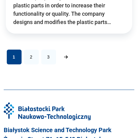
plastic parts in order to increase their
functionality or quality. The company
designs and modifies the plastic parts…
1
2
3
Białystok Science and Technology Park