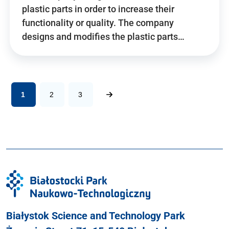
plastic parts in order to increase their
functionality or quality. The company
designs and modifies the plastic parts…
1
2
3
Białystok Science and Technology Park