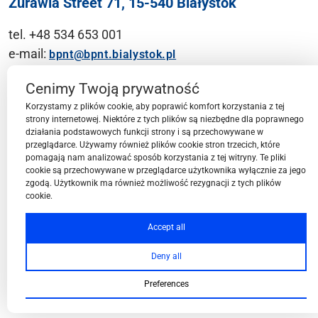
Żurawia Street 71, 15-540 Białystok
tel. +48 534 653 001
e-mail:
bpnt@bpnt.bialystok.pl
Contact
Cenimy Twoją prywatność
Korzystamy z plików cookie, aby poprawić komfort korzystania z tej
strony internetowej. Niektóre z tych plików są niezbędne dla poprawnego
działania podstawowych funkcji strony i są przechowywane w
przeglądarce. Używamy również plików cookie stron trzecich, które
BPN-T Area
pomagają nam analizować sposób korzystania z tej witryny. Te pliki
cookie są przechowywane w przeglądarce użytkownika wyłącznie za jego
zgodą. Użytkownik ma również możliwość rezygnacji z tych plików
cookie.
BPN-T Offer
Accept all
Deny all
About BPN-T
Preferences