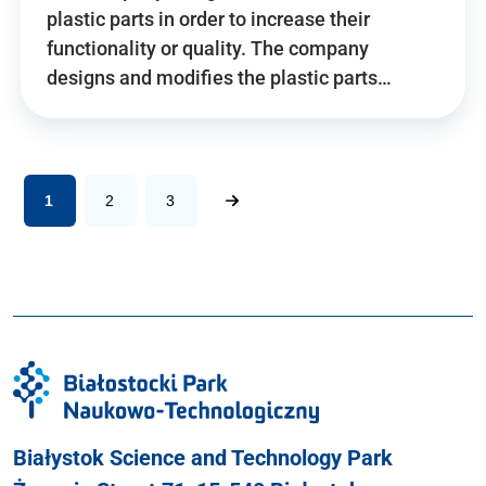
plastic parts in order to increase their
functionality or quality. The company
designs and modifies the plastic parts…
1
2
3
Białystok Science and Technology Park