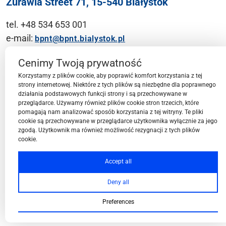
Żurawia Street 71, 15-540 Białystok
tel. +48 534 653 001
e-mail:
bpnt@bpnt.bialystok.pl
Contact
Cenimy Twoją prywatność
Korzystamy z plików cookie, aby poprawić komfort korzystania z tej
strony internetowej. Niektóre z tych plików są niezbędne dla poprawnego
działania podstawowych funkcji strony i są przechowywane w
przeglądarce. Używamy również plików cookie stron trzecich, które
BPN-T Area
pomagają nam analizować sposób korzystania z tej witryny. Te pliki
cookie są przechowywane w przeglądarce użytkownika wyłącznie za jego
zgodą. Użytkownik ma również możliwość rezygnacji z tych plików
cookie.
BPN-T Offer
Accept all
Deny all
About BPN-T
Preferences