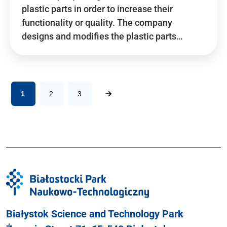
plastic parts in order to increase their
functionality or quality. The company
designs and modifies the plastic parts…
1
2
3
Białystok Science and Technology Park