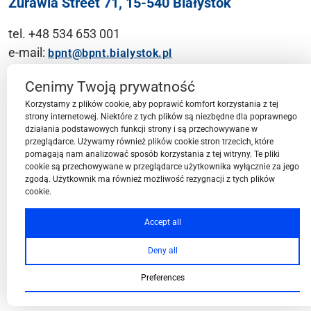
Żurawia Street 71, 15-540 Białystok
tel. +48 534 653 001
e-mail:
bpnt@bpnt.bialystok.pl
Contact
Cenimy Twoją prywatność
Korzystamy z plików cookie, aby poprawić komfort korzystania z tej
strony internetowej. Niektóre z tych plików są niezbędne dla poprawnego
działania podstawowych funkcji strony i są przechowywane w
przeglądarce. Używamy również plików cookie stron trzecich, które
BPN-T Area
pomagają nam analizować sposób korzystania z tej witryny. Te pliki
cookie są przechowywane w przeglądarce użytkownika wyłącznie za jego
zgodą. Użytkownik ma również możliwość rezygnacji z tych plików
cookie.
BPN-T Offer
Accept all
Deny all
About BPN-T
Preferences