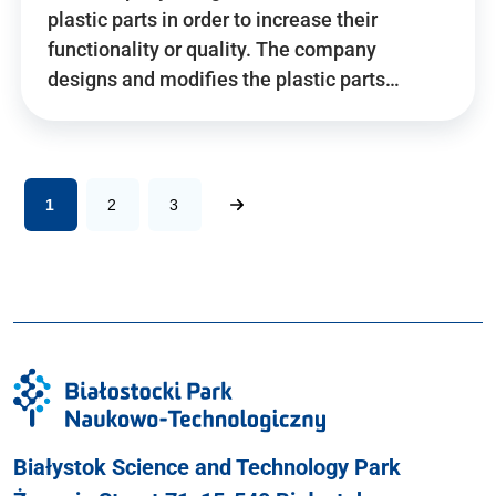
plastic parts in order to increase their
functionality or quality. The company
designs and modifies the plastic parts…
1
2
3
Białystok Science and Technology Park