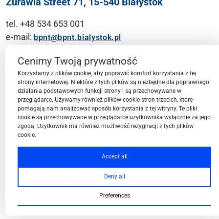
Żurawia Street 71, 15-540 Białystok
tel. +48 534 653 001
e-mail:
bpnt@bpnt.bialystok.pl
Contact
Cenimy Twoją prywatność
Korzystamy z plików cookie, aby poprawić komfort korzystania z tej
strony internetowej. Niektóre z tych plików są niezbędne dla poprawnego
działania podstawowych funkcji strony i są przechowywane w
przeglądarce. Używamy również plików cookie stron trzecich, które
BPN-T Area
pomagają nam analizować sposób korzystania z tej witryny. Te pliki
cookie są przechowywane w przeglądarce użytkownika wyłącznie za jego
zgodą. Użytkownik ma również możliwość rezygnacji z tych plików
cookie.
BPN-T Offer
Accept all
Deny all
About BPN-T
Preferences