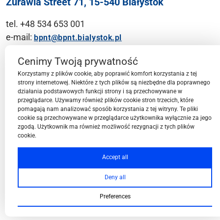
Żurawia Street 71, 15-540 Białystok
tel. +48 534 653 001
e-mail:
bpnt@bpnt.bialystok.pl
Contact
Cenimy Twoją prywatność
Korzystamy z plików cookie, aby poprawić komfort korzystania z tej
strony internetowej. Niektóre z tych plików są niezbędne dla poprawnego
działania podstawowych funkcji strony i są przechowywane w
przeglądarce. Używamy również plików cookie stron trzecich, które
BPN-T Area
pomagają nam analizować sposób korzystania z tej witryny. Te pliki
cookie są przechowywane w przeglądarce użytkownika wyłącznie za jego
zgodą. Użytkownik ma również możliwość rezygnacji z tych plików
cookie.
BPN-T Offer
Accept all
Deny all
About BPN-T
Preferences