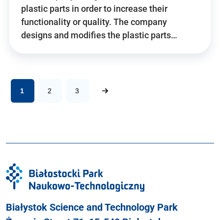
plastic parts in order to increase their
functionality or quality. The company
designs and modifies the plastic parts…
1
2
3
Białystok Science and Technology Park