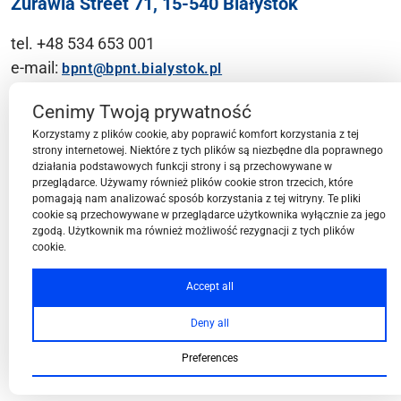
Żurawia Street 71, 15-540 Białystok
tel. +48 534 653 001
e-mail:
bpnt@bpnt.bialystok.pl
Contact
Cenimy Twoją prywatność
Korzystamy z plików cookie, aby poprawić komfort korzystania z tej
strony internetowej. Niektóre z tych plików są niezbędne dla poprawnego
działania podstawowych funkcji strony i są przechowywane w
przeglądarce. Używamy również plików cookie stron trzecich, które
BPN-T Area
pomagają nam analizować sposób korzystania z tej witryny. Te pliki
cookie są przechowywane w przeglądarce użytkownika wyłącznie za jego
zgodą. Użytkownik ma również możliwość rezygnacji z tych plików
cookie.
BPN-T Offer
Accept all
Deny all
About BPN-T
Preferences