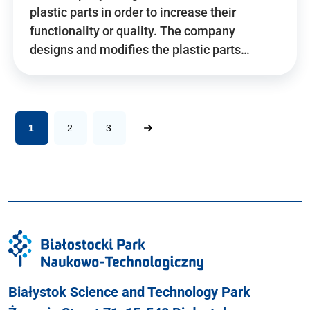
plastic parts in order to increase their
functionality or quality. The company
designs and modifies the plastic parts…
1
2
3
Białystok Science and Technology Park