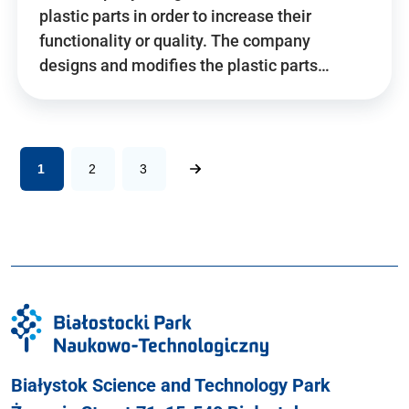
plastic parts in order to increase their
functionality or quality. The company
designs and modifies the plastic parts…
1
2
3
Białystok Science and Technology Park