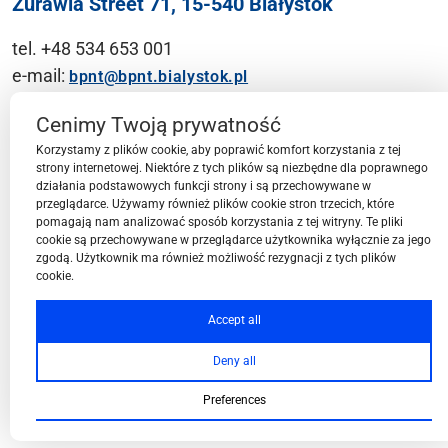
Żurawia Street 71, 15-540 Białystok
tel. +48 534 653 001
e-mail:
bpnt@bpnt.bialystok.pl
Contact
Cenimy Twoją prywatność
Korzystamy z plików cookie, aby poprawić komfort korzystania z tej
strony internetowej. Niektóre z tych plików są niezbędne dla poprawnego
działania podstawowych funkcji strony i są przechowywane w
przeglądarce. Używamy również plików cookie stron trzecich, które
BPN-T Area
pomagają nam analizować sposób korzystania z tej witryny. Te pliki
cookie są przechowywane w przeglądarce użytkownika wyłącznie za jego
zgodą. Użytkownik ma również możliwość rezygnacji z tych plików
cookie.
BPN-T Offer
Accept all
Deny all
About BPN-T
Preferences