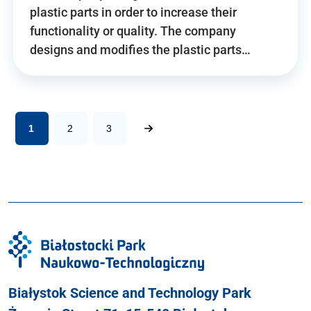
plastic parts in order to increase their
functionality or quality. The company
designs and modifies the plastic parts…
1
2
3
Białystok Science and Technology Park