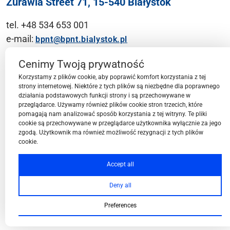
Żurawia Street 71, 15-540 Białystok
tel. +48 534 653 001
e-mail:
bpnt@bpnt.bialystok.pl
Contact
Cenimy Twoją prywatność
Korzystamy z plików cookie, aby poprawić komfort korzystania z tej
strony internetowej. Niektóre z tych plików są niezbędne dla poprawnego
działania podstawowych funkcji strony i są przechowywane w
przeglądarce. Używamy również plików cookie stron trzecich, które
BPN-T Area
pomagają nam analizować sposób korzystania z tej witryny. Te pliki
cookie są przechowywane w przeglądarce użytkownika wyłącznie za jego
zgodą. Użytkownik ma również możliwość rezygnacji z tych plików
cookie.
BPN-T Offer
Accept all
Deny all
About BPN-T
Preferences