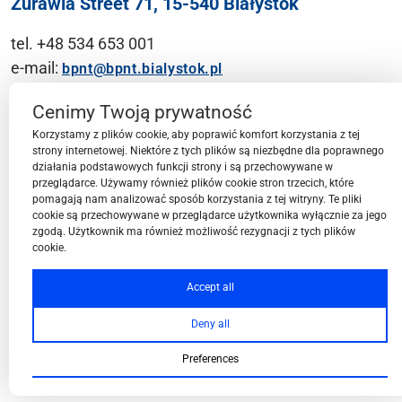
Żurawia Street 71, 15-540 Białystok
tel. +48 534 653 001
e-mail:
bpnt@bpnt.bialystok.pl
Contact
Cenimy Twoją prywatność
Korzystamy z plików cookie, aby poprawić komfort korzystania z tej
strony internetowej. Niektóre z tych plików są niezbędne dla poprawnego
działania podstawowych funkcji strony i są przechowywane w
przeglądarce. Używamy również plików cookie stron trzecich, które
BPN-T Area
pomagają nam analizować sposób korzystania z tej witryny. Te pliki
cookie są przechowywane w przeglądarce użytkownika wyłącznie za jego
zgodą. Użytkownik ma również możliwość rezygnacji z tych plików
cookie.
BPN-T Offer
Accept all
Deny all
About BPN-T
Preferences