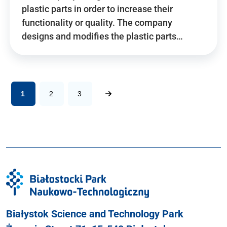
plastic parts in order to increase their
functionality or quality. The company
designs and modifies the plastic parts…
1
2
3
Białystok Science and Technology Park