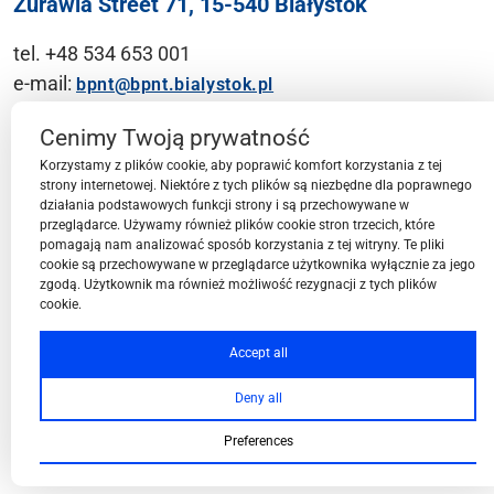
Żurawia Street 71, 15-540 Białystok
tel. +48 534 653 001
e-mail:
bpnt@bpnt.bialystok.pl
Contact
Cenimy Twoją prywatność
Korzystamy z plików cookie, aby poprawić komfort korzystania z tej
strony internetowej. Niektóre z tych plików są niezbędne dla poprawnego
działania podstawowych funkcji strony i są przechowywane w
przeglądarce. Używamy również plików cookie stron trzecich, które
BPN-T Area
pomagają nam analizować sposób korzystania z tej witryny. Te pliki
cookie są przechowywane w przeglądarce użytkownika wyłącznie za jego
zgodą. Użytkownik ma również możliwość rezygnacji z tych plików
cookie.
BPN-T Offer
Accept all
Deny all
About BPN-T
Preferences