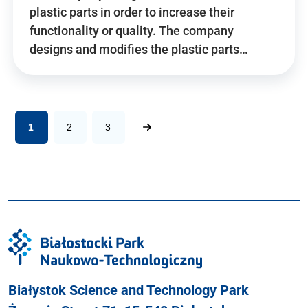
plastic parts in order to increase their
functionality or quality. The company
designs and modifies the plastic parts…
1
2
3
Białystok Science and Technology Park