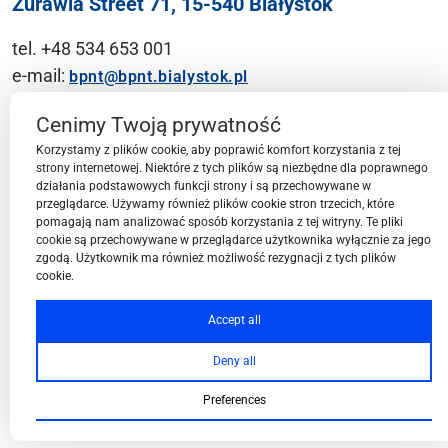
Żurawia Street 71, 15-540 Białystok
tel. +48 534 653 001
e-mail:
bpnt@bpnt.bialystok.pl
Contact
Cenimy Twoją prywatność
Korzystamy z plików cookie, aby poprawić komfort korzystania z tej
strony internetowej. Niektóre z tych plików są niezbędne dla poprawnego
działania podstawowych funkcji strony i są przechowywane w
przeglądarce. Używamy również plików cookie stron trzecich, które
BPN-T Area
pomagają nam analizować sposób korzystania z tej witryny. Te pliki
cookie są przechowywane w przeglądarce użytkownika wyłącznie za jego
zgodą. Użytkownik ma również możliwość rezygnacji z tych plików
cookie.
BPN-T Offer
Accept all
Deny all
About BPN-T
Preferences