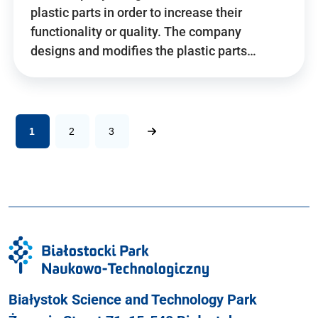
plastic parts in order to increase their
functionality or quality. The company
designs and modifies the plastic parts…
1
2
3
Białystok Science and Technology Park