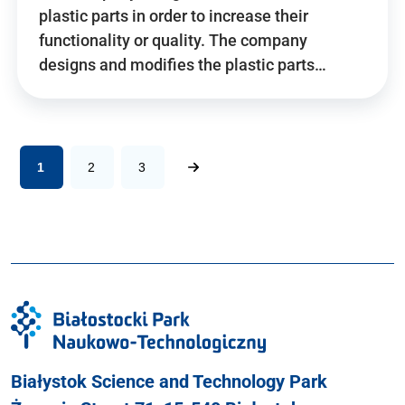
plastic parts in order to increase their
functionality or quality. The company
designs and modifies the plastic parts…
1
2
3
Białystok Science and Technology Park