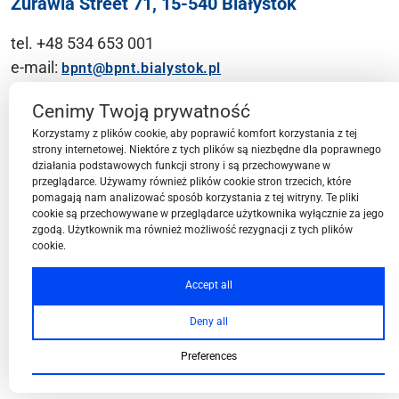
Żurawia Street 71, 15-540 Białystok
tel. +48 534 653 001
e-mail:
bpnt@bpnt.bialystok.pl
Contact
Cenimy Twoją prywatność
Korzystamy z plików cookie, aby poprawić komfort korzystania z tej
strony internetowej. Niektóre z tych plików są niezbędne dla poprawnego
działania podstawowych funkcji strony i są przechowywane w
przeglądarce. Używamy również plików cookie stron trzecich, które
BPN-T Area
pomagają nam analizować sposób korzystania z tej witryny. Te pliki
cookie są przechowywane w przeglądarce użytkownika wyłącznie za jego
zgodą. Użytkownik ma również możliwość rezygnacji z tych plików
cookie.
BPN-T Offer
Accept all
Deny all
About BPN-T
Preferences