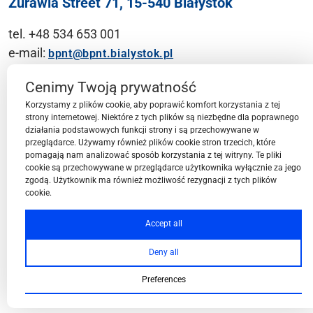
Żurawia Street 71, 15-540 Białystok
tel. +48 534 653 001
e-mail:
bpnt@bpnt.bialystok.pl
Contact
Cenimy Twoją prywatność
Korzystamy z plików cookie, aby poprawić komfort korzystania z tej
strony internetowej. Niektóre z tych plików są niezbędne dla poprawnego
działania podstawowych funkcji strony i są przechowywane w
przeglądarce. Używamy również plików cookie stron trzecich, które
BPN-T Area
pomagają nam analizować sposób korzystania z tej witryny. Te pliki
cookie są przechowywane w przeglądarce użytkownika wyłącznie za jego
zgodą. Użytkownik ma również możliwość rezygnacji z tych plików
cookie.
BPN-T Offer
Accept all
Deny all
About BPN-T
Preferences