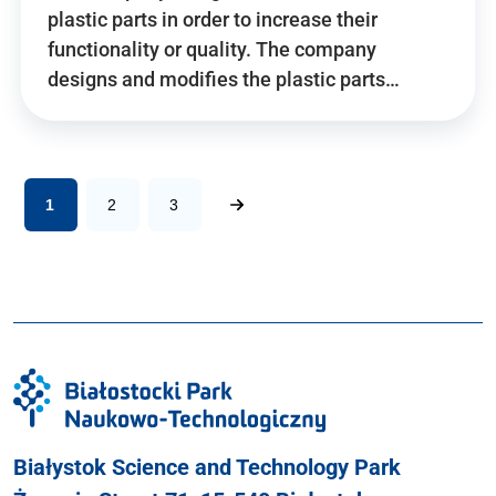
plastic parts in order to increase their
functionality or quality. The company
designs and modifies the plastic parts…
1
2
3
Białystok Science and Technology Park