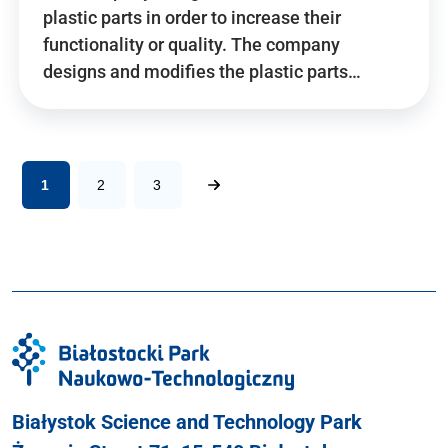
plastic parts in order to increase their
functionality or quality. The company
designs and modifies the plastic parts…
1
2
3
Białystok Science and Technology Park