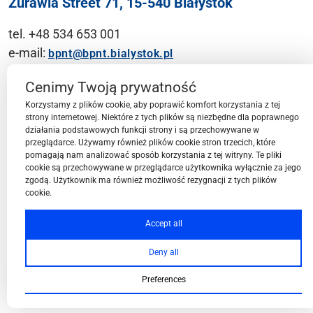
Żurawia Street 71, 15-540 Białystok
tel. +48 534 653 001
e-mail:
bpnt@bpnt.bialystok.pl
Contact
Cenimy Twoją prywatność
Korzystamy z plików cookie, aby poprawić komfort korzystania z tej
strony internetowej. Niektóre z tych plików są niezbędne dla poprawnego
działania podstawowych funkcji strony i są przechowywane w
przeglądarce. Używamy również plików cookie stron trzecich, które
BPN-T Area
pomagają nam analizować sposób korzystania z tej witryny. Te pliki
cookie są przechowywane w przeglądarce użytkownika wyłącznie za jego
zgodą. Użytkownik ma również możliwość rezygnacji z tych plików
cookie.
BPN-T Offer
Accept all
Deny all
About BPN-T
Preferences