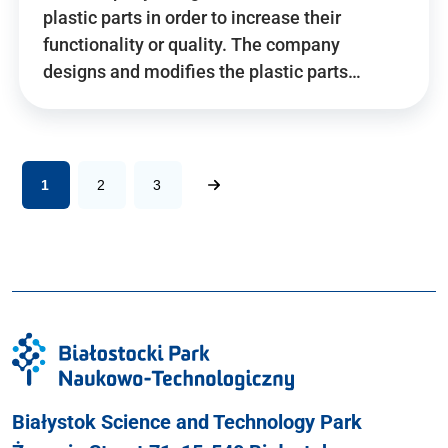
plastic parts in order to increase their
functionality or quality. The company
designs and modifies the plastic parts…
1
2
3
Białystok Science and Technology Park