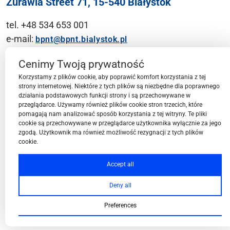
Żurawia Street 71, 15-540 Białystok
tel. +48 534 653 001
e-mail:
bpnt@bpnt.bialystok.pl
Contact
Cenimy Twoją prywatność
Korzystamy z plików cookie, aby poprawić komfort korzystania z tej
strony internetowej. Niektóre z tych plików są niezbędne dla poprawnego
działania podstawowych funkcji strony i są przechowywane w
przeglądarce. Używamy również plików cookie stron trzecich, które
BPN-T Area
pomagają nam analizować sposób korzystania z tej witryny. Te pliki
cookie są przechowywane w przeglądarce użytkownika wyłącznie za jego
zgodą. Użytkownik ma również możliwość rezygnacji z tych plików
cookie.
BPN-T Offer
Accept all
Deny all
About BPN-T
Preferences