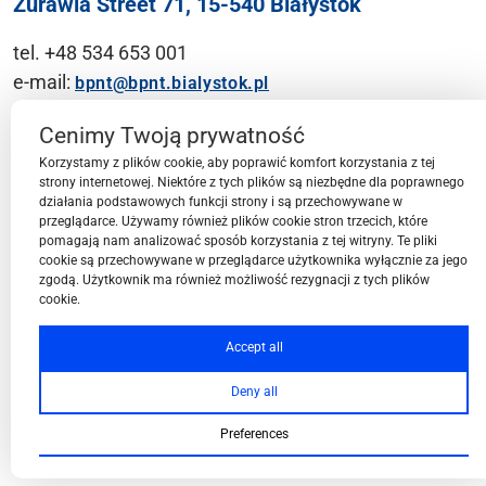
Żurawia Street 71, 15-540 Białystok
tel. +48 534 653 001
e-mail:
bpnt@bpnt.bialystok.pl
Contact
Cenimy Twoją prywatność
Korzystamy z plików cookie, aby poprawić komfort korzystania z tej
strony internetowej. Niektóre z tych plików są niezbędne dla poprawnego
działania podstawowych funkcji strony i są przechowywane w
przeglądarce. Używamy również plików cookie stron trzecich, które
BPN-T Area
pomagają nam analizować sposób korzystania z tej witryny. Te pliki
cookie są przechowywane w przeglądarce użytkownika wyłącznie za jego
zgodą. Użytkownik ma również możliwość rezygnacji z tych plików
cookie.
BPN-T Offer
Accept all
Deny all
About BPN-T
Preferences