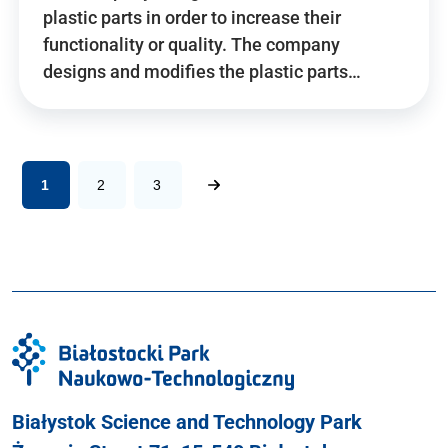
plastic parts in order to increase their
functionality or quality. The company
designs and modifies the plastic parts…
1
2
3
Białystok Science and Technology Park