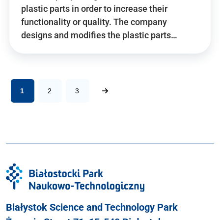
plastic parts in order to increase their
functionality or quality. The company
designs and modifies the plastic parts…
1
2
3
Białystok Science and Technology Park