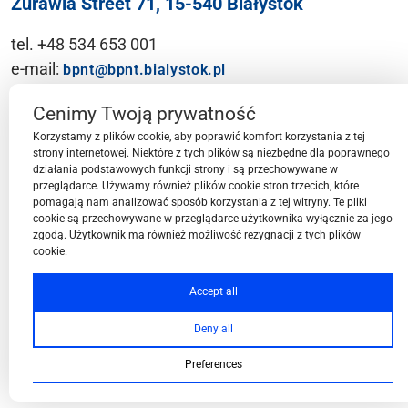
Żurawia Street 71, 15-540 Białystok
tel. +48 534 653 001
e-mail:
bpnt@bpnt.bialystok.pl
Contact
Cenimy Twoją prywatność
Korzystamy z plików cookie, aby poprawić komfort korzystania z tej
strony internetowej. Niektóre z tych plików są niezbędne dla poprawnego
działania podstawowych funkcji strony i są przechowywane w
przeglądarce. Używamy również plików cookie stron trzecich, które
BPN-T Area
pomagają nam analizować sposób korzystania z tej witryny. Te pliki
cookie są przechowywane w przeglądarce użytkownika wyłącznie za jego
zgodą. Użytkownik ma również możliwość rezygnacji z tych plików
cookie.
BPN-T Offer
Accept all
Deny all
About BPN-T
Preferences