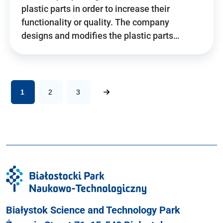
plastic parts in order to increase their
functionality or quality. The company
designs and modifies the plastic parts…
1
2
3
Białystok Science and Technology Park