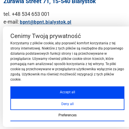
Żurawia Street 71, 15-540 Białystok
tel. +48 534 653 001
e-mail:
bpnt@bpnt.bialystok.pl
Contact
Cenimy Twoją prywatność
Korzystamy z plików cookie, aby poprawić komfort korzystania z tej
strony internetowej. Niektóre z tych plików są niezbędne dla poprawnego
działania podstawowych funkcji strony i są przechowywane w
przeglądarce. Używamy również plików cookie stron trzecich, które
BPN-T Area
pomagają nam analizować sposób korzystania z tej witryny. Te pliki
cookie są przechowywane w przeglądarce użytkownika wyłącznie za jego
zgodą. Użytkownik ma również możliwość rezygnacji z tych plików
cookie.
BPN-T Offer
Accept all
Deny all
About BPN-T
Preferences