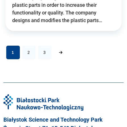
plastic parts in order to increase their
functionality or quality. The company
designs and modifies the plastic parts…
1
2
3
Białystok Science and Technology Park