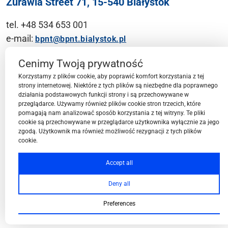
Żurawia Street 71, 15-540 Białystok
tel. +48 534 653 001
e-mail:
bpnt@bpnt.bialystok.pl
Contact
Cenimy Twoją prywatność
Korzystamy z plików cookie, aby poprawić komfort korzystania z tej
strony internetowej. Niektóre z tych plików są niezbędne dla poprawnego
działania podstawowych funkcji strony i są przechowywane w
przeglądarce. Używamy również plików cookie stron trzecich, które
BPN-T Area
pomagają nam analizować sposób korzystania z tej witryny. Te pliki
cookie są przechowywane w przeglądarce użytkownika wyłącznie za jego
zgodą. Użytkownik ma również możliwość rezygnacji z tych plików
cookie.
BPN-T Offer
Accept all
Deny all
About BPN-T
Preferences