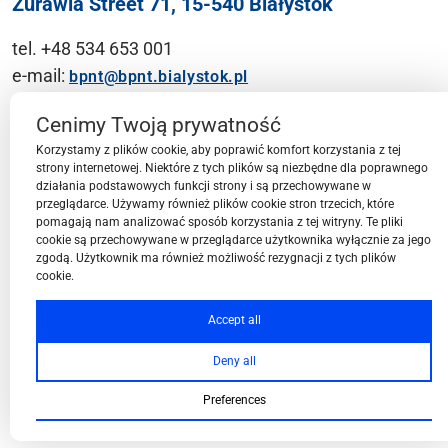
Żurawia Street 71, 15-540 Białystok
tel. +48 534 653 001
e-mail:
bpnt@bpnt.bialystok.pl
Contact
Cenimy Twoją prywatność
Korzystamy z plików cookie, aby poprawić komfort korzystania z tej
strony internetowej. Niektóre z tych plików są niezbędne dla poprawnego
działania podstawowych funkcji strony i są przechowywane w
przeglądarce. Używamy również plików cookie stron trzecich, które
BPN-T Area
pomagają nam analizować sposób korzystania z tej witryny. Te pliki
cookie są przechowywane w przeglądarce użytkownika wyłącznie za jego
zgodą. Użytkownik ma również możliwość rezygnacji z tych plików
cookie.
BPN-T Offer
Accept all
Deny all
About BPN-T
Preferences