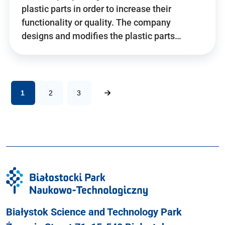
plastic parts in order to increase their
functionality or quality. The company
designs and modifies the plastic parts…
1
2
3
Białystok Science and Technology Park