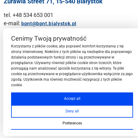
Żurawia Street 71, 15-540 Białystok
tel. +48 534 653 001
e-mail:
bpnt@bpnt.bialystok.pl
Contact
Cenimy Twoją prywatność
Korzystamy z plików cookie, aby poprawić komfort korzystania z tej
strony internetowej. Niektóre z tych plików są niezbędne dla poprawnego
działania podstawowych funkcji strony i są przechowywane w
przeglądarce. Używamy również plików cookie stron trzecich, które
BPN-T Area
pomagają nam analizować sposób korzystania z tej witryny. Te pliki
cookie są przechowywane w przeglądarce użytkownika wyłącznie za jego
zgodą. Użytkownik ma również możliwość rezygnacji z tych plików
cookie.
BPN-T Offer
Accept all
Deny all
About BPN-T
Preferences