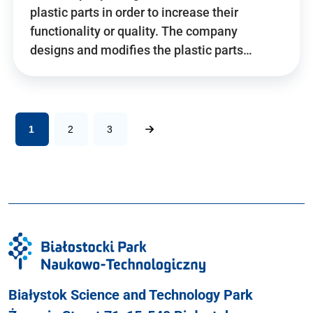
plastic parts in order to increase their
functionality or quality. The company
designs and modifies the plastic parts…
1
2
3
Białystok Science and Technology Park