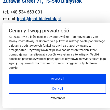
Żurawia Street 71, 15-540 Białystok
tel. +48 534 653 001
e-mail:
bpnt@bpnt.bialystok.pl
Contact
Cenimy Twoją prywatność
Korzystamy z plików cookie, aby poprawić komfort korzystania z tej
strony internetowej. Niektóre z tych plików są niezbędne dla poprawnego
działania podstawowych funkcji strony i są przechowywane w
przeglądarce. Używamy również plików cookie stron trzecich, które
BPN-T Area
pomagają nam analizować sposób korzystania z tej witryny. Te pliki
cookie są przechowywane w przeglądarce użytkownika wyłącznie za jego
zgodą. Użytkownik ma również możliwość rezygnacji z tych plików
cookie.
BPN-T Offer
Accept all
Deny all
About BPN-T
Preferences