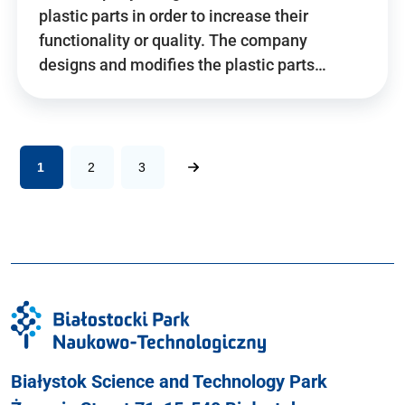
plastic parts in order to increase their
functionality or quality. The company
designs and modifies the plastic parts…
1
2
3
Białystok Science and Technology Park