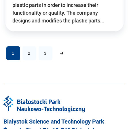
plastic parts in order to increase their
functionality or quality. The company
designs and modifies the plastic parts…
1
2
3
Białystok Science and Technology Park