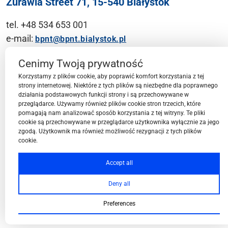
Żurawia Street 71, 15-540 Białystok
tel. +48 534 653 001
e-mail:
bpnt@bpnt.bialystok.pl
Contact
Cenimy Twoją prywatność
Korzystamy z plików cookie, aby poprawić komfort korzystania z tej
strony internetowej. Niektóre z tych plików są niezbędne dla poprawnego
działania podstawowych funkcji strony i są przechowywane w
przeglądarce. Używamy również plików cookie stron trzecich, które
BPN-T Area
pomagają nam analizować sposób korzystania z tej witryny. Te pliki
cookie są przechowywane w przeglądarce użytkownika wyłącznie za jego
zgodą. Użytkownik ma również możliwość rezygnacji z tych plików
cookie.
BPN-T Offer
Accept all
Deny all
About BPN-T
Preferences