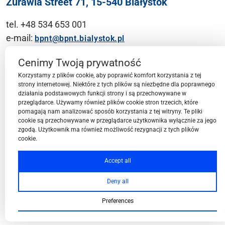
Żurawia Street 71, 15-540 Białystok
tel. +48 534 653 001
e-mail:
bpnt@bpnt.bialystok.pl
Contact
Cenimy Twoją prywatność
Korzystamy z plików cookie, aby poprawić komfort korzystania z tej
strony internetowej. Niektóre z tych plików są niezbędne dla poprawnego
działania podstawowych funkcji strony i są przechowywane w
przeglądarce. Używamy również plików cookie stron trzecich, które
BPN-T Area
pomagają nam analizować sposób korzystania z tej witryny. Te pliki
cookie są przechowywane w przeglądarce użytkownika wyłącznie za jego
zgodą. Użytkownik ma również możliwość rezygnacji z tych plików
cookie.
BPN-T Offer
Accept all
Deny all
About BPN-T
Preferences