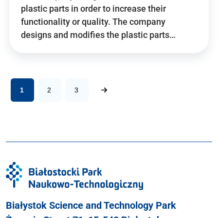
plastic parts in order to increase their
functionality or quality. The company
designs and modifies the plastic parts…
1
2
3
Białystok Science and Technology Park