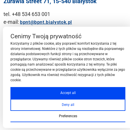
Żurawia Street 71, 15-540 Białystok
tel. +48 534 653 001
e-mail:
bpnt@bpnt.bialystok.pl
Contact
Cenimy Twoją prywatność
Korzystamy z plików cookie, aby poprawić komfort korzystania z tej
strony internetowej. Niektóre z tych plików są niezbędne dla poprawnego
działania podstawowych funkcji strony i są przechowywane w
przeglądarce. Używamy również plików cookie stron trzecich, które
BPN-T Area
pomagają nam analizować sposób korzystania z tej witryny. Te pliki
cookie są przechowywane w przeglądarce użytkownika wyłącznie za jego
zgodą. Użytkownik ma również możliwość rezygnacji z tych plików
cookie.
BPN-T Offer
Accept all
Deny all
About BPN-T
Preferences