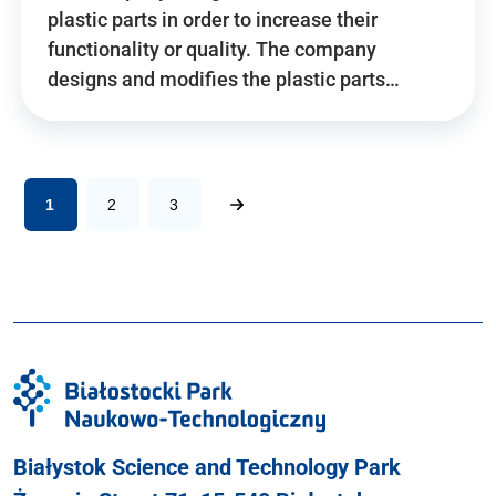
plastic parts in order to increase their
functionality or quality. The company
designs and modifies the plastic parts…
1
2
3
Białystok Science and Technology Park