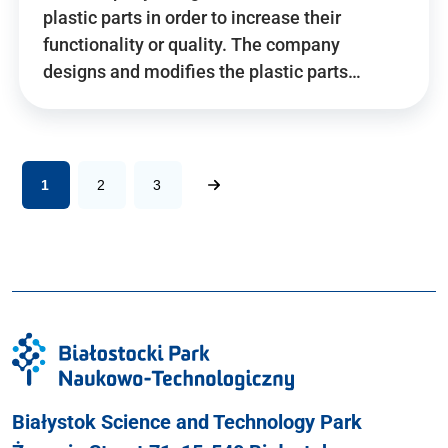
plastic parts in order to increase their
functionality or quality. The company
designs and modifies the plastic parts…
1
2
3
Białystok Science and Technology Park