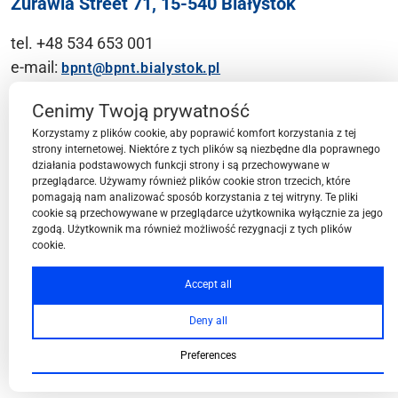
Żurawia Street 71, 15-540 Białystok
tel. +48 534 653 001
e-mail:
bpnt@bpnt.bialystok.pl
Contact
Cenimy Twoją prywatność
Korzystamy z plików cookie, aby poprawić komfort korzystania z tej
strony internetowej. Niektóre z tych plików są niezbędne dla poprawnego
działania podstawowych funkcji strony i są przechowywane w
przeglądarce. Używamy również plików cookie stron trzecich, które
BPN-T Area
pomagają nam analizować sposób korzystania z tej witryny. Te pliki
cookie są przechowywane w przeglądarce użytkownika wyłącznie za jego
zgodą. Użytkownik ma również możliwość rezygnacji z tych plików
cookie.
BPN-T Offer
Accept all
Deny all
About BPN-T
Preferences