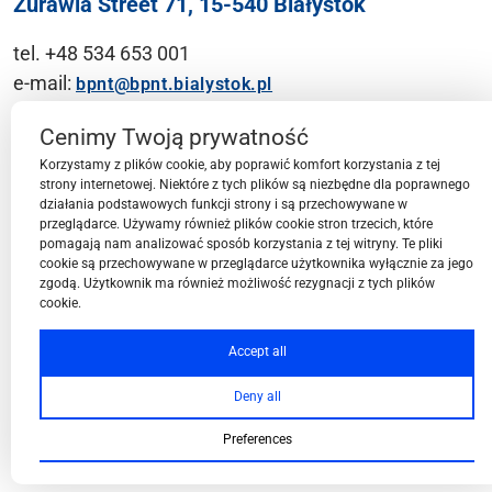
Żurawia Street 71, 15-540 Białystok
tel. +48 534 653 001
e-mail:
bpnt@bpnt.bialystok.pl
Contact
Cenimy Twoją prywatność
Korzystamy z plików cookie, aby poprawić komfort korzystania z tej
strony internetowej. Niektóre z tych plików są niezbędne dla poprawnego
działania podstawowych funkcji strony i są przechowywane w
przeglądarce. Używamy również plików cookie stron trzecich, które
BPN-T Area
pomagają nam analizować sposób korzystania z tej witryny. Te pliki
cookie są przechowywane w przeglądarce użytkownika wyłącznie za jego
zgodą. Użytkownik ma również możliwość rezygnacji z tych plików
cookie.
BPN-T Offer
Accept all
Deny all
About BPN-T
Preferences