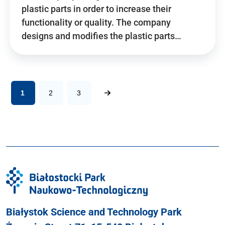
plastic parts in order to increase their
functionality or quality. The company
designs and modifies the plastic parts…
1
2
3
Białystok Science and Technology Park