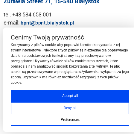
Żurawia Street 71, 15-540 Białystok
tel. +48 534 653 001
e-mail:
bpnt@bpnt.bialystok.pl
Contact
Cenimy Twoją prywatność
Korzystamy z plików cookie, aby poprawić komfort korzystania z tej
strony internetowej. Niektóre z tych plików są niezbędne dla poprawnego
działania podstawowych funkcji strony i są przechowywane w
przeglądarce. Używamy również plików cookie stron trzecich, które
BPN-T Area
pomagają nam analizować sposób korzystania z tej witryny. Te pliki
cookie są przechowywane w przeglądarce użytkownika wyłącznie za jego
zgodą. Użytkownik ma również możliwość rezygnacji z tych plików
cookie.
BPN-T Offer
Accept all
Deny all
About BPN-T
Preferences