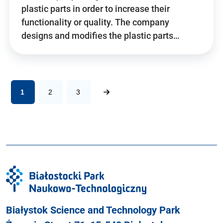
plastic parts in order to increase their
functionality or quality. The company
designs and modifies the plastic parts…
1
2
3
Białystok Science and Technology Park