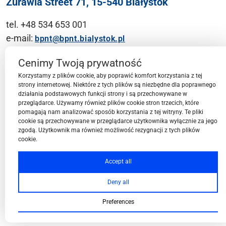
Żurawia Street 71, 15-540 Białystok
tel. +48 534 653 001
e-mail:
bpnt@bpnt.bialystok.pl
Contact
Cenimy Twoją prywatność
Korzystamy z plików cookie, aby poprawić komfort korzystania z tej
strony internetowej. Niektóre z tych plików są niezbędne dla poprawnego
działania podstawowych funkcji strony i są przechowywane w
przeglądarce. Używamy również plików cookie stron trzecich, które
BPN-T Area
pomagają nam analizować sposób korzystania z tej witryny. Te pliki
cookie są przechowywane w przeglądarce użytkownika wyłącznie za jego
zgodą. Użytkownik ma również możliwość rezygnacji z tych plików
cookie.
BPN-T Offer
Accept all
Deny all
About BPN-T
Preferences