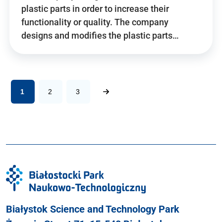
plastic parts in order to increase their
functionality or quality. The company
designs and modifies the plastic parts…
1
2
3
Białystok Science and Technology Park