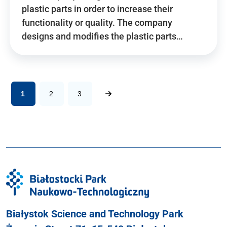
plastic parts in order to increase their
functionality or quality. The company
designs and modifies the plastic parts…
1
2
3
Białystok Science and Technology Park