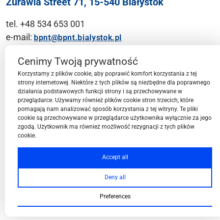
Żurawia Street 71, 15-540 Białystok
tel. +48 534 653 001
e-mail:
bpnt@bpnt.bialystok.pl
Contact
Cenimy Twoją prywatność
Korzystamy z plików cookie, aby poprawić komfort korzystania z tej
strony internetowej. Niektóre z tych plików są niezbędne dla poprawnego
działania podstawowych funkcji strony i są przechowywane w
przeglądarce. Używamy również plików cookie stron trzecich, które
BPN-T Area
pomagają nam analizować sposób korzystania z tej witryny. Te pliki
cookie są przechowywane w przeglądarce użytkownika wyłącznie za jego
zgodą. Użytkownik ma również możliwość rezygnacji z tych plików
cookie.
BPN-T Offer
Accept all
Deny all
About BPN-T
Preferences