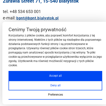
Żurawia Street 71, 15-540 Białystok
tel. +48 534 653 001
e-mail:
bpnt@bpnt.bialystok.pl
Contact
Cenimy Twoją prywatność
Korzystamy z plików cookie, aby poprawić komfort korzystania z tej
strony internetowej. Niektóre z tych plików są niezbędne dla poprawnego
działania podstawowych funkcji strony i są przechowywane w
przeglądarce. Używamy również plików cookie stron trzecich, które
BPN-T Area
pomagają nam analizować sposób korzystania z tej witryny. Te pliki
cookie są przechowywane w przeglądarce użytkownika wyłącznie za jego
zgodą. Użytkownik ma również możliwość rezygnacji z tych plików
cookie.
BPN-T Offer
Accept all
Deny all
About BPN-T
Preferences