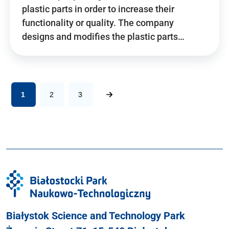
plastic parts in order to increase their
functionality or quality. The company
designs and modifies the plastic parts…
1
2
3
Białystok Science and Technology Park