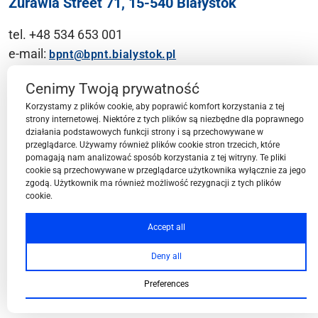
Żurawia Street 71, 15-540 Białystok
tel. +48 534 653 001
e-mail:
bpnt@bpnt.bialystok.pl
Contact
Cenimy Twoją prywatność
Korzystamy z plików cookie, aby poprawić komfort korzystania z tej
strony internetowej. Niektóre z tych plików są niezbędne dla poprawnego
działania podstawowych funkcji strony i są przechowywane w
przeglądarce. Używamy również plików cookie stron trzecich, które
BPN-T Area
pomagają nam analizować sposób korzystania z tej witryny. Te pliki
cookie są przechowywane w przeglądarce użytkownika wyłącznie za jego
zgodą. Użytkownik ma również możliwość rezygnacji z tych plików
cookie.
BPN-T Offer
Accept all
Deny all
About BPN-T
Preferences