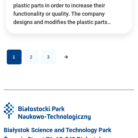
plastic parts in order to increase their
functionality or quality. The company
designs and modifies the plastic parts…
1
2
3
Białystok Science and Technology Park