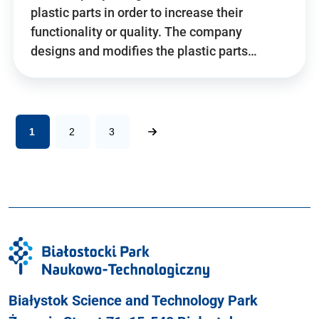
plastic parts in order to increase their
functionality or quality. The company
designs and modifies the plastic parts…
1
2
3
Białystok Science and Technology Park