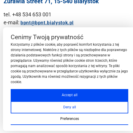
Żurawia Street 71, 15-540 Białystok
tel. +48 534 653 001
e-mail:
bpnt@bpnt.bialystok.pl
Contact
Cenimy Twoją prywatność
Korzystamy z plików cookie, aby poprawić komfort korzystania z tej
strony internetowej. Niektóre z tych plików są niezbędne dla poprawnego
działania podstawowych funkcji strony i są przechowywane w
przeglądarce. Używamy również plików cookie stron trzecich, które
BPN-T Area
pomagają nam analizować sposób korzystania z tej witryny. Te pliki
cookie są przechowywane w przeglądarce użytkownika wyłącznie za jego
zgodą. Użytkownik ma również możliwość rezygnacji z tych plików
cookie.
BPN-T Offer
Accept all
Deny all
About BPN-T
Preferences