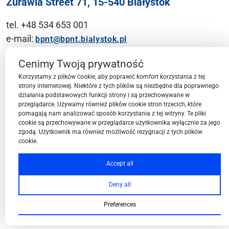
Żurawia Street 71, 15-540 Białystok
tel. +48 534 653 001
e-mail:
bpnt@bpnt.bialystok.pl
Contact
Cenimy Twoją prywatność
Korzystamy z plików cookie, aby poprawić komfort korzystania z tej
strony internetowej. Niektóre z tych plików są niezbędne dla poprawnego
działania podstawowych funkcji strony i są przechowywane w
przeglądarce. Używamy również plików cookie stron trzecich, które
BPN-T Area
pomagają nam analizować sposób korzystania z tej witryny. Te pliki
cookie są przechowywane w przeglądarce użytkownika wyłącznie za jego
zgodą. Użytkownik ma również możliwość rezygnacji z tych plików
cookie.
BPN-T Offer
Accept all
Deny all
About BPN-T
Preferences