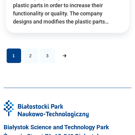
plastic parts in order to increase their
functionality or quality. The company
designs and modifies the plastic parts…
1
2
3
Białystok Science and Technology Park