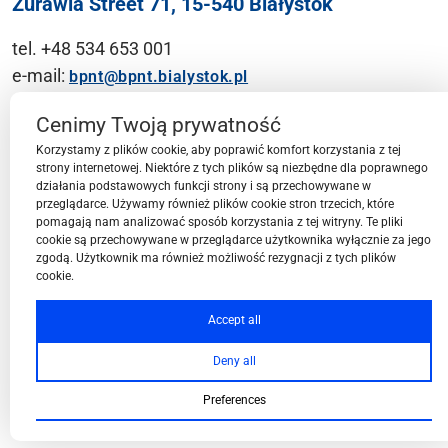
Żurawia Street 71, 15-540 Białystok
tel. +48 534 653 001
e-mail:
bpnt@bpnt.bialystok.pl
Contact
Cenimy Twoją prywatność
Korzystamy z plików cookie, aby poprawić komfort korzystania z tej
strony internetowej. Niektóre z tych plików są niezbędne dla poprawnego
działania podstawowych funkcji strony i są przechowywane w
przeglądarce. Używamy również plików cookie stron trzecich, które
BPN-T Area
pomagają nam analizować sposób korzystania z tej witryny. Te pliki
cookie są przechowywane w przeglądarce użytkownika wyłącznie za jego
zgodą. Użytkownik ma również możliwość rezygnacji z tych plików
cookie.
BPN-T Offer
Accept all
Deny all
About BPN-T
Preferences