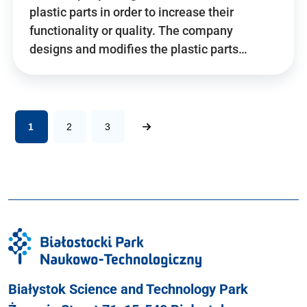
plastic parts in order to increase their
functionality or quality. The company
designs and modifies the plastic parts…
1
2
3
Białystok Science and Technology Park